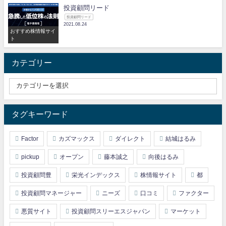
投資顧問リード
投資顧問リード
2021.08.24
おすすめ株情報サイ
ト
カテゴリー
タグキーワード
Factor
カズマックス
ダイレクト
結城はるみ
pickup
オープン
藤本誠之
向後はるみ
投資顧問豊
栄光インデックス
株情報サイト
都
投資顧問マネージャー
ニーズ
口コミ
ファクター
悪質サイト
投資顧問スリーエスジャパン
マーケット