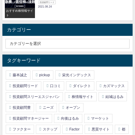
投資顧問リード
2021.08.24
おすすめ株情報サイ
ト
カテゴリー
タグキーワード
藤本誠之
pickup
栄光インデックス
投資顧問リード
口コミ
ダイレクト
カズマックス
投資顧問スリーエスジャパン
株情報サイト
結城はるみ
投資顧問豊
ニーズ
オープン
投資顧問マネージャー
向後はるみ
マーケット
ファクター
ステップ
Factor
悪質サイト
都